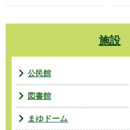
施設
公民館
図書館
まゆドーム