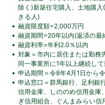
除く)新築住宅購入、土地購入
きる人)
融資限度額=2,000万円
融資期間=20年以内(返済の最
融資利率=年利2.0％以内
対象＝市内に居住または勤務
同一事業所に1年以上継続し
申込期間＝令8年4月1日から令
申込窓口＝群馬銀行、足利銀
信用金庫、しののめ信用金庫
ぎ信用組合、ぐんまみらい信