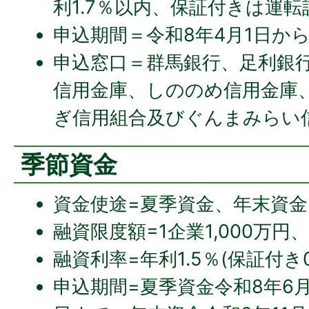
利1.7％以内、保証付きは運転
申込期間＝令和8年4月1日から
申込窓口＝群馬銀行、足利銀
信用金庫、しののめ信用金庫
ぎ信用組合及びぐんまみらい
季節資金
資金使途=夏季資金、年末資金
融資限度額=1企業1,000万円
融資利率=年利1.5％(保証付き0
申込期間=夏季資金令和8年6月