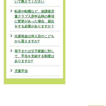
いて教えてください
転居や転職など、放課後児
童クラブ入所申込時の事項
に変更があった場合、届出
をする必要がありますか？
出産祝金は何人目のこども
から貰えますか?
母子または父子家庭に対し
て、手当を支給する制度は
ありますか?
児童手当