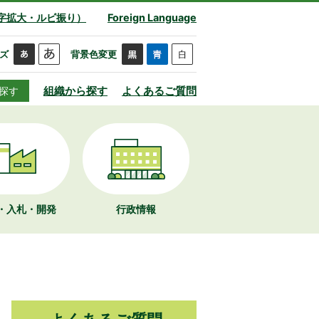
字拡大・ルビ振り）
Foreign Language
ズ
背景色変更
組織から探す
よくあるご質問
探す
・入札・開発
行政情報