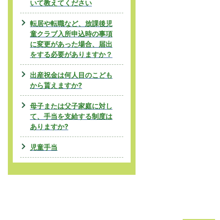
いて教えてください
転居や転職など、放課後児
童クラブ入所申込時の事項
に変更があった場合、届出
をする必要がありますか？
出産祝金は何人目のこども
から貰えますか?
母子または父子家庭に対し
て、手当を支給する制度は
ありますか?
児童手当