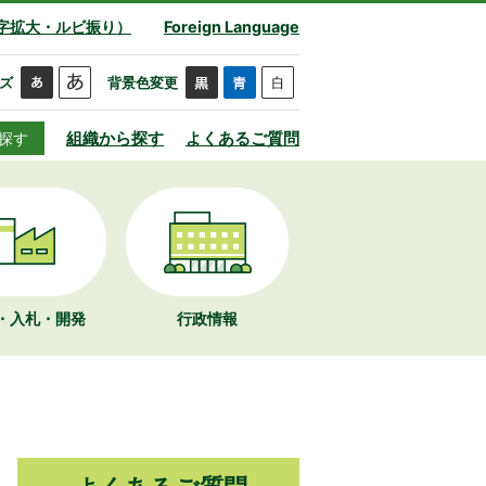
字拡大・ルビ振り）
Foreign Language
ズ
背景色変更
組織から探す
よくあるご質問
探す
・入札・開発
行政情報