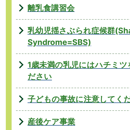
離乳食講習会
乳幼児揺さぶられ症候群(Shak
Syndrome=SBS)
1歳未満の乳児にはハチミツ
ださい
子どもの事故に注意してく
産後ケア事業