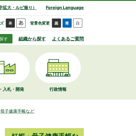
字拡大・ルビ振り）
Foreign Language
ズ
背景色変更
組織から探す
よくあるご質問
探す
・入札・開発
行政情報
・母子健康手帳など