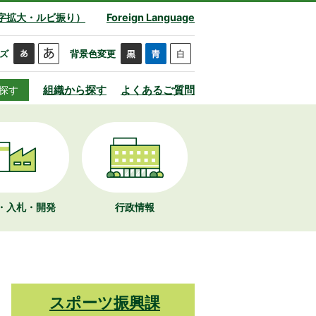
字拡大・ルビ振り）
Foreign Language
ズ
背景色変更
組織から探す
よくあるご質問
探す
・入札・開発
行政情報
スポーツ振興課