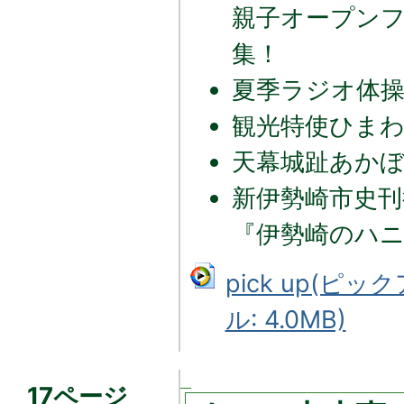
親子オープン
集！
夏季ラジオ体
観光特使ひま
天幕城趾あか
新伊勢崎市史刊
『伊勢崎のハ
pick up(ピ
ル: 4.0MB)
17ページ