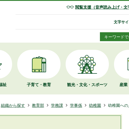
閲覧支援（音声読み上げ・文
文字サイ
キーワードで
福祉
子育て・教育
観光・文化・
スポーツ
産業
組織から探す
教育部
学務課
学事係
幼稚園
幼稚園への