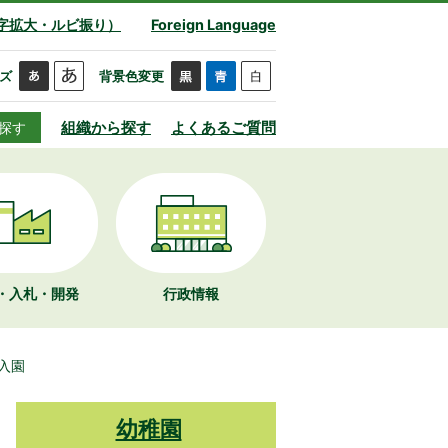
字拡大・ルビ振り）
Foreign Language
ズ
背景色変更
組織から探す
よくあるご質問
探す
・入札・開発
行政情報
入園
幼稚園