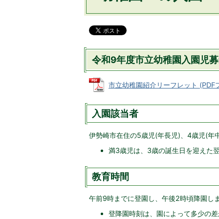
令和9年度市立幼稚園入園児募
市立幼稚園紹介リーフレット (PDFファ
入園該当者
伊勢崎市在住の5歳児(年長児)、4歳児(年中
満3歳児は、3歳の誕生日を迎えた
教育時間
午前9時までに登園し、午後2時頃降園し
登降園時刻は、園によって多少の差