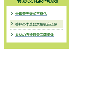
有形文化財-彫刻
金銅善光寺式三尊仏
香林の木造如意輪観音坐像
香林の石造観音菩薩坐像