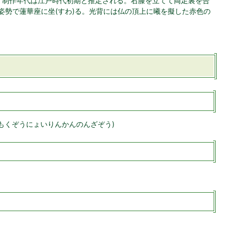
ル。制作年代は江戸時代初期と推定される。右膝を立てて両足裏を合
姿勢で蓮華座に坐(すわ)る。光背には仏の頂上に曦を擬した赤色の
もくぞうにょいりんかんのんざぞう)