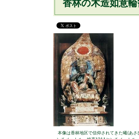
香林の木造如意輪
本像は香林地区で信仰されてきた曦(あさ