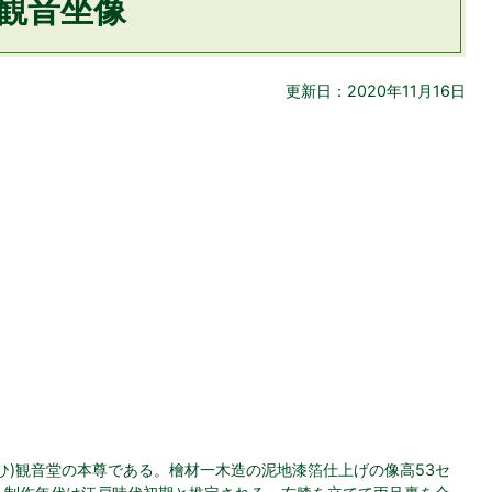
観音坐像
更新日：2020年11月16日
ひ)観音堂の本尊である。檜材一木造の泥地漆箔仕上げの像高53セ