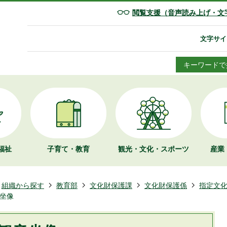
閲覧支援（音声読み上げ・文
文字サイ
キーワードで
福祉
子育て・教育
観光・文化・
スポーツ
産業
組織から探す
教育部
文化財保護課
文化財保護係
指定文
坐像