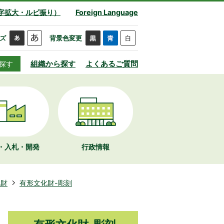
字拡大・ルビ振り）
Foreign Language
ズ
背景色変更
組織から探す
よくあるご質問
探す
・入札・開発
行政情報
化財
有形文化財-彫刻