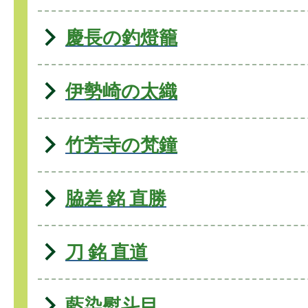
慶長の釣燈籠
伊勢崎の太織
竹芳寺の梵鐘
脇差 銘 直勝
刀 銘 直道
藍染熨斗目