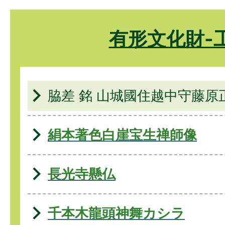
有形文化財-
脇差 銘 山城國住越中守藤原
絹本著色白崖宝生禅師像
長光寺懸仏
千本木龍頭神舞カシラ