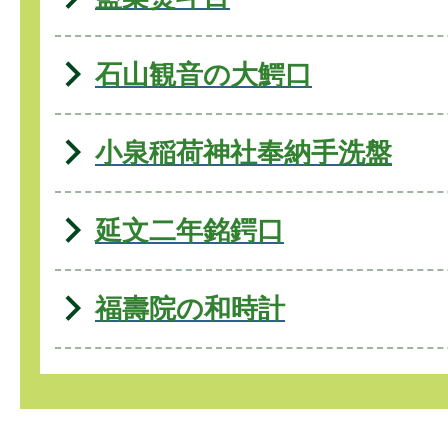
石山観音の大鰐口
小泉稲荷神社奉納手洗盤
延文二年銘鍔口
福壽院の和時計