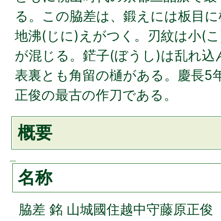
る。この脇差は、鍛えには板目に
地沸(じに)えがつく。刃紋は小(こ
が混じる。鋩子(ぼうし)は乱れ
表裏とも角留の樋がある。慶長5年(
正俊の最古の作刀である。
概要
名称
脇差 銘 山城國住越中守藤原正俊