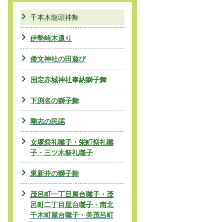
千本木龍頭神舞
伊勢崎木遣り
倭文神社の田遊び
国定赤城神社奉納獅子舞
下渕名の獅子舞
剛志の民謡
女塚祭礼囃子・栄町祭礼囃
子・三ツ木祭礼囃子
東新井の獅子舞
茂呂町一丁目屋台囃子・茂
呂町二丁目屋台囃子・南北
千木町屋台囃子・美茂呂町