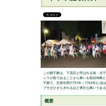
この獅子舞は、下茂呂と呼ばれる南・北千
シラが龍であることから舞いを龍頭神舞と
子舞で、宝暦年間(1751年～1764年
ブサがひきちぎれるほど勇壮な舞いである
概要