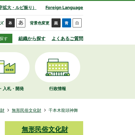
字拡大・ルビ振り）
Foreign Language
ズ
背景色変更
組織から探す
よくあるご質問
探す
・入札・開発
行政情報
化財
無形民俗文化財
千本木龍頭神舞
無形民俗文化財