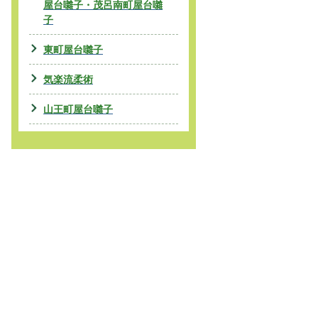
屋台囃子・茂呂南町屋台囃
子
東町屋台囃子
気楽流柔術
山王町屋台囃子