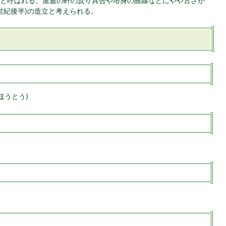
と呼ばれる。屋蓋の軒の反り具合や塔身の曲線などにやや古さが
世紀後半)の造立と考えられる。
ほうとう)