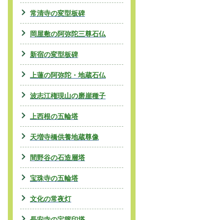
常清寺の変型板碑
岡屋敷の阿弥陀三尊石仏
新宿の変型板碑
上蓮の阿弥陀・地蔵石仏
波志江権現山の磨崖種子
上西根の五輪塔
天増寺橋供養地蔵尊像
間野谷の石造層塔
宝珠寺の五輪塔
文化の常夜灯
長安寺の宝篋印塔