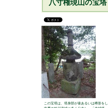
八寸権現山の宝塔
この宝塔は、塔身部が壷あるいは樽形をし