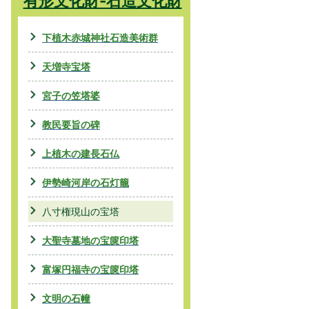
有形文化財-石造文化財
下植木赤城神社石造美術群
天増寺宝塔
宮子の笠塔婆
教民要旨の碑
上植木の建長石仏
伊勢崎河岸の石灯籠
八寸権現山の宝塔
大聖寺墓地の宝篋印塔
富塚円福寺の宝篋印塔
文明の石幢