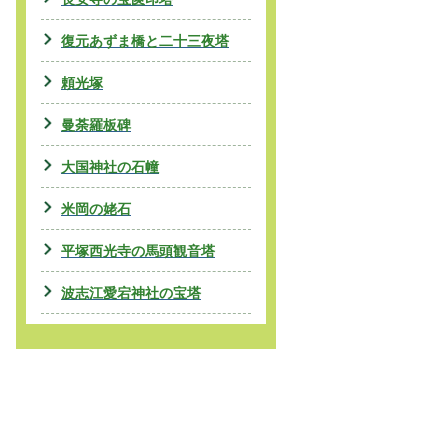
復元あずま橋と二十三夜塔
頼光塚
曼荼羅板碑
大国神社の石幢
米岡の姥石
平塚西光寺の馬頭観音塔
波志江愛宕神社の宝塔