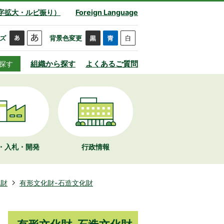
字拡大・ルビ振り）
Foreign Language
ズ
背景色変更
組織から探す
よくあるご質問
探す
・入札・開発
行政情報
化財
有形文化財-石造文化財