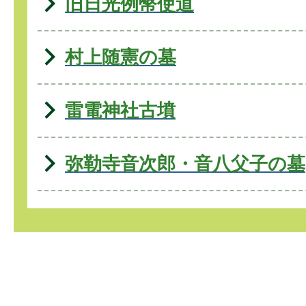
旧日光例幣使道
村上随憲の墓
雷電神社古墳
弥勒寺音次郎・音八父子の墓