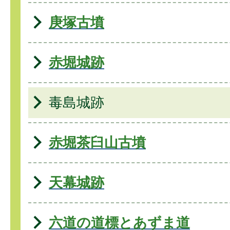
庚塚古墳
赤堀城跡
毒島城跡
赤堀茶臼山古墳
天幕城跡
六道の道標とあずま道