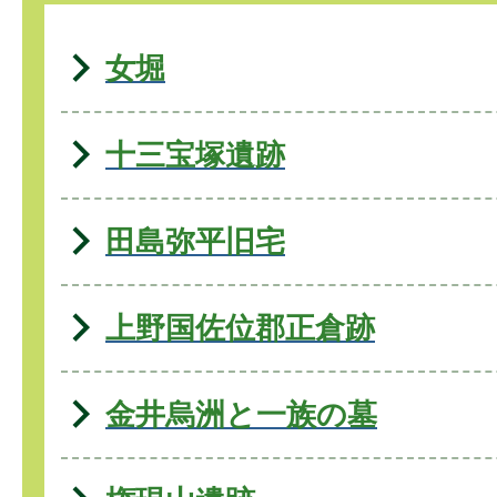
女堀
十三宝塚遺跡
田島弥平旧宅
上野国佐位郡正倉跡
金井烏洲と一族の墓