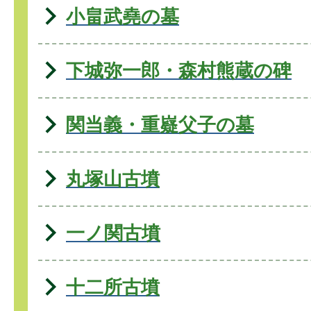
小畠武堯の墓
下城弥一郎・森村熊蔵の碑
関当義・重嶷父子の墓
丸塚山古墳
一ノ関古墳
十二所古墳