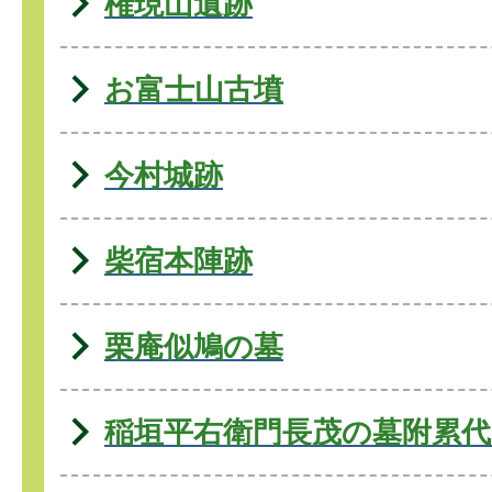
権現山遺跡
お富士山古墳
今村城跡
柴宿本陣跡
栗庵似鳩の墓
稲垣平右衛門長茂の墓附累代