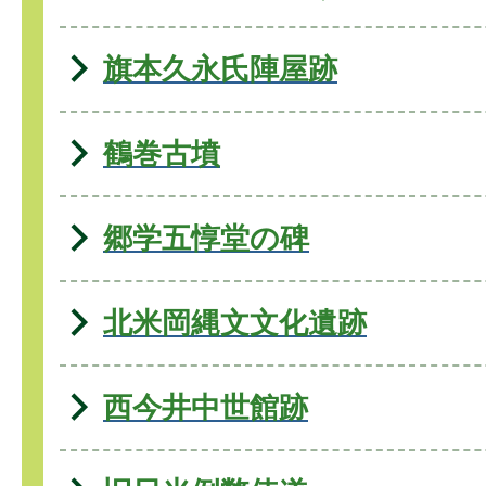
旗本久永氏陣屋跡
鶴巻古墳
郷学五惇堂の碑
北米岡縄文文化遺跡
西今井中世館跡