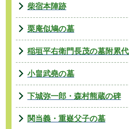
柴宿本陣跡
栗庵似鳩の墓
稲垣平右衛門長茂の墓附累代
小畠武堯の墓
下城弥一郎・森村熊蔵の碑
関当義・重嶷父子の墓