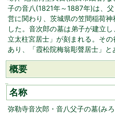
子の音八(1821年～1887年)は
営に関わり、茨城県の笠間稲荷神
した。音次郎の墓は弟子が建立し
立太柱宮居士」が刻まれる。その
あり、「霞松院梅翁彫聲居士」と
概要
名称
弥勒寺音次郎・音八父子の墓(み