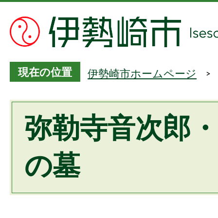
現在の位置
伊勢崎市ホームページ
弥勒寺音次郎
の墓