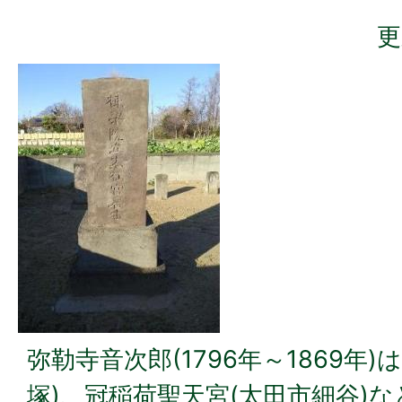
更
弥勒寺音次郎(1796年～1869年
塚)、冠稲荷聖天宮(太田市細谷)