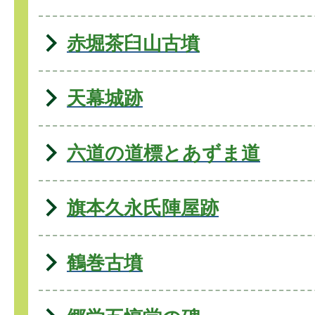
赤堀茶臼山古墳
天幕城跡
六道の道標とあずま道
旗本久永氏陣屋跡
鶴巻古墳