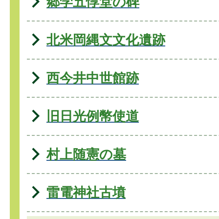
郷学五惇堂の碑
北米岡縄文文化遺跡
西今井中世館跡
旧日光例幣使道
村上随憲の墓
雷電神社古墳