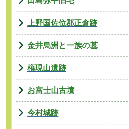
田島弥平旧宅
上野国佐位郡正倉跡
金井烏洲と一族の墓
権現山遺跡
お富士山古墳
今村城跡