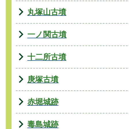
丸塚山古墳
一ノ関古墳
十二所古墳
庚塚古墳
赤堀城跡
毒島城跡