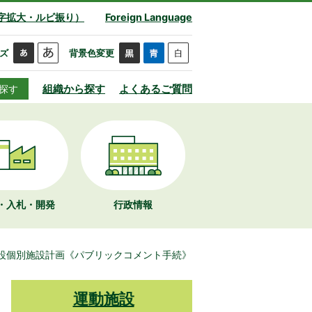
字拡大・ルビ振り）
Foreign Language
ズ
背景色変更
組織から探す
よくあるご質問
探す
・入札・開発
行政情報
設個別施設計画《パブリックコメント手続》
運動施設