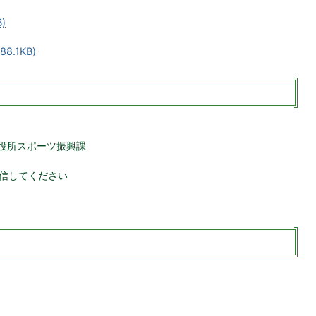
)
.1KB)
 市役所スポーツ振興課
信してください