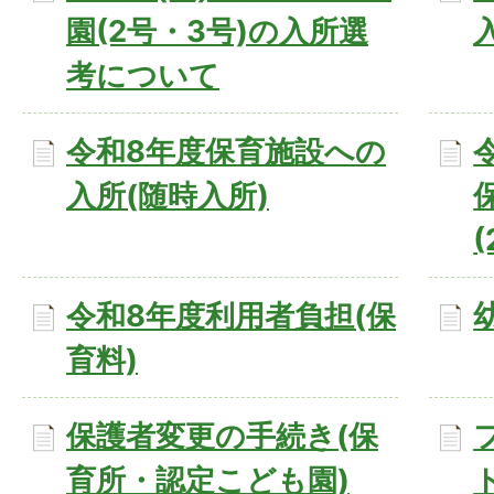
園(2号・3号)の入所選
考について
令和8年度保育施設への
入所(随時入所)
令和8年度利用者負担(保
育料)
保護者変更の手続き(保
育所・認定こども園)