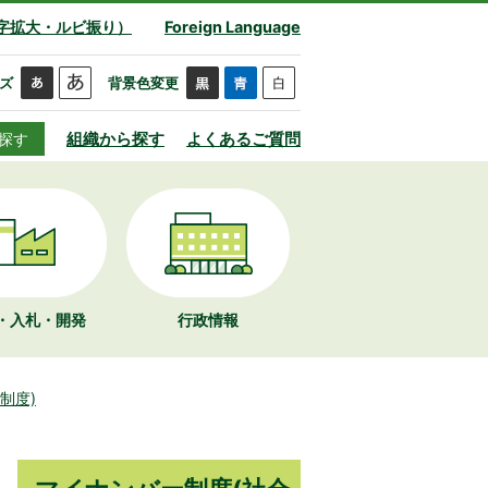
字拡大・ルビ振り）
Foreign Language
ズ
背景色変更
組織から探す
よくあるご質問
探す
・入札・開発
行政情報
制度)