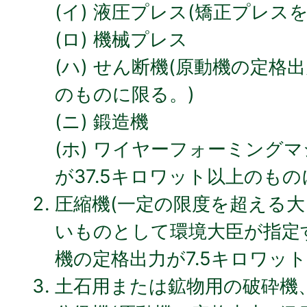
(イ) 液圧プレス(矯正プレス
(ロ) 機械プレス
(ハ) せん断機(原動機の定格
のものに限る。)
(ニ) 鍛造機
(ホ) ワイヤーフォーミング
が37.5キロワット以上のもの
圧縮機(一定の限度を超える
いものとして環境大臣が指定
機の定格出力が7.5キロワッ
土石用または鉱物用の破砕機