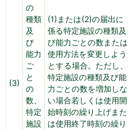
の
種類
(1)または(2)の届出に
及
係る特定施設の種類及
び
び能力ごとの数または
能力
使用方法を変更しよう
ご
とする場合。ただし、
と
特定施設の種類及び能
(3)
の
力ごとの数を増加しな
数、
い場合若しくは使用開
特定
始時刻の繰り上げまた
施設
は使用終了時刻の繰り