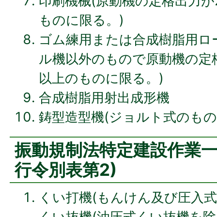
印刷機械(原動機の定格出力が
ものに限る。)
ゴム練用または合成樹脂用ロ
ル機以外のもので原動機の定
以上のものに限る。)
合成樹脂用射出成形機
鋳型造型機(ジョルト式のもの
振動規制法特定建設作業一
行令別表第2)
くい打機(もんけん及び圧入式
くい抜機(油圧式くい抜機を除