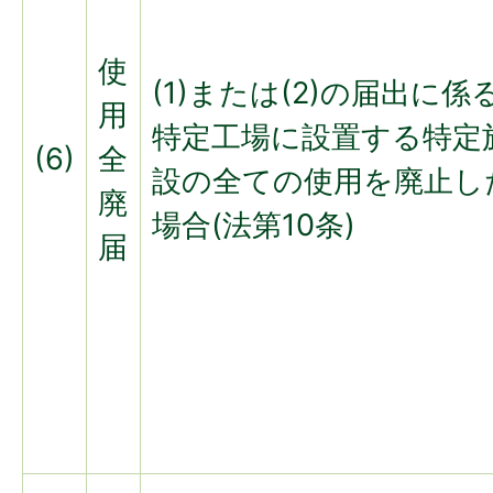
使
(1)または(2)の届出に係
用
特定工場に設置する特定
(6)
全
設の全ての使用を廃止し
廃
場合(法第10条)
届