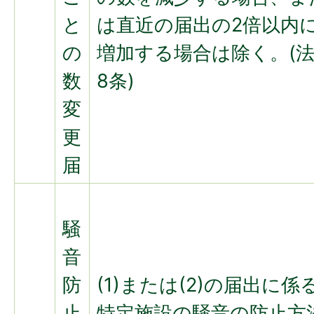
と
は直近の届出の2倍以内
の
増加する場合は除く。(
数
8条)
変
更
届
騒
音
防
(1)または(2)の届出に係
止
特定施設の騒音の防止方