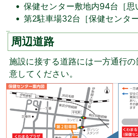
保健センター敷地内94台［思
第2駐車場32台［保健センタ
周辺道路
施設に接する道路には一方通行の
意してください。