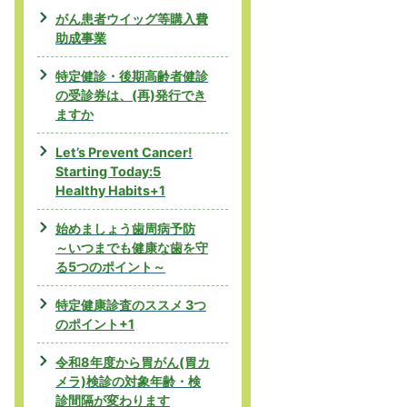
がん患者ウイッグ等購入費
助成事業
特定健診・後期高齢者健診
の受診券は、(再)発行でき
ますか
Let’s Prevent Cancer!
Starting Today:5
Healthy Habits+1
始めましょう歯周病予防
～いつまでも健康な歯を守
る5つのポイント～
特定健康診査のススメ 3つ
のポイント+1
令和8年度から胃がん(胃カ
メラ)検診の対象年齢・検
診間隔が変わります