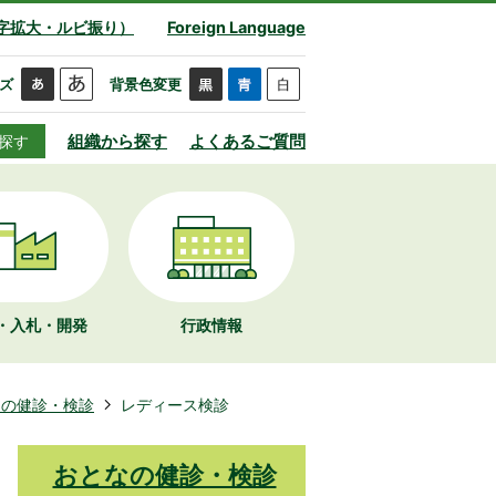
字拡大・ルビ振り）
Foreign Language
ズ
背景色変更
組織から探す
よくあるご質問
探す
・入札・開発
行政情報
なの健診・検診
レディース検診
おとなの健診・検診