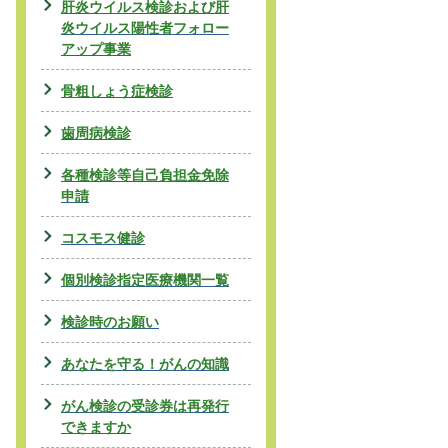
肝炎ウイルス検診および肝
炎ウイルス陽性者フォロー
アップ事業
骨粗しょう症検診
歯周病検診
各種検診等自己負担金免除
申請
コスモス健診
個別検診指定医療機関一覧
検診時のお願い
あなたを守る！がんの知識
がん検診の受診券は再発行
できますか