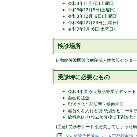
令和8年11月7日(土曜日)
令和8年12月5日(土曜日)
令和8年12月19日(土曜日)
令和8年12月26日(土曜日)
令和9年1月16日(土曜日)
検診場所
伊勢崎佐波医師会病院成人病検診センター(
受診時に必要なもの
令和8年度 がん検診等受診券シート
自己負担金
郵送された問診票・採便容器
着替えを入れる袋(紙袋かビニール袋
飲料水(バリウム検査後に下剤を飲む
(注意) 受診券シートを紛失してしまっ
がん検診等受診券シート再発行申請フ