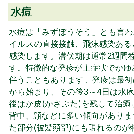
水痘
水痘は「みずぼうそう」とも言わ
イルスの直接接触、飛沫感染ある
感染します。潜伏期は通常2週間程度
す。特徴的な発疹が主症状でかゆ
伴うこともあります。発疹は最初
から始まり、その後3～4日は水疱
後はか皮(かさぶた)を残して治
背中、顔などに多い傾向がありま
た部分(被髪頭部)にも現れるのが