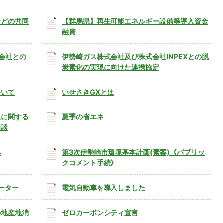
などの共同
【群馬県】再生可能エネルギー設備等導入資金
融資
式会社との
伊勢崎ガス株式会社及び株式会社INPEXとの脱
炭素化の実現に向けた連携協定
ついて
いせさきGXとは
進に関する
夏季の省エネ
相談
集
第3次伊勢崎市環境基本計画(素案)《パブリッ
クコメント手続》
レーター
電気自動車を導入しました
の地産地消
ゼロカーボンシティ宣言