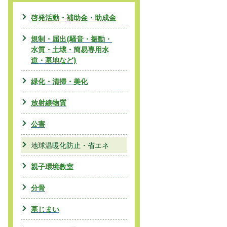
啓発活動・補助金・助成金
規制・届出(騒音・振動・
水質・土壌・簡易専用水
道・墓地など)
緑化・清掃・美化
放射線物質
公害
地球温暖化防止・省エネ
親子環境教室
分骨
墓じまい