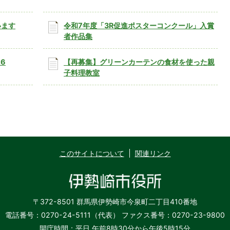
います
令和7年度「3R促進ポスターコンクール」入賞
者作品集
6
【再募集】グリーンカーテンの食材を使った親
子料理教室
このサイトについて
関連リンク
〒372-8501 群馬県伊勢崎市今泉町二丁目410番地
電話番号：0270-24-5111（代表）
ファクス番号：0270-23-9800
開庁時間：平日 午前8時30分から午後5時15分