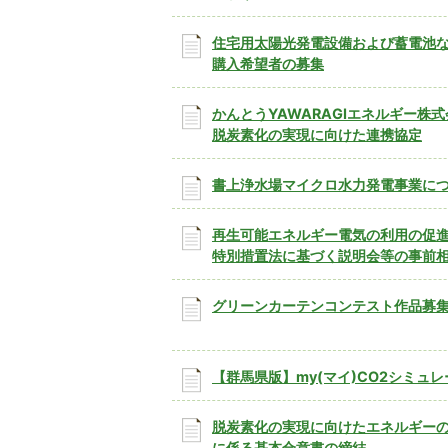
住宅用太陽光発電設備および蓄電池
購入希望者の募集
かんとうYAWARAGIエネルギー株
脱炭素化の実現に向けた連携協定
書上浄水場マイクロ水力発電事業に
再生可能エネルギー電気の利用の促
特別措置法に基づく説明会等の事前
グリーンカーテンコンテスト作品募
【群馬県版】my(マイ)CO2シミュ
脱炭素化の実現に向けたエネルギー
に係る基本合意書の締結