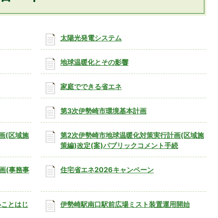
太陽光発電システム
地球温暖化とその影響
家庭でできる省エネ
第3次伊勢崎市環境基本計画
画(区域施
第2次伊勢崎市地球温暖化対策実行計画(区域施
策編)改定(案)パブリックコメント手続
画(事務事
住宅省エネ2026キャンペーン
いことはじ
伊勢崎駅南口駅前広場ミスト装置運用開始