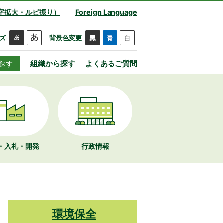
字拡大・ルビ振り）
Foreign Language
ズ
背景色変更
組織から探す
よくあるご質問
探す
・入札・開発
行政情報
環境保全