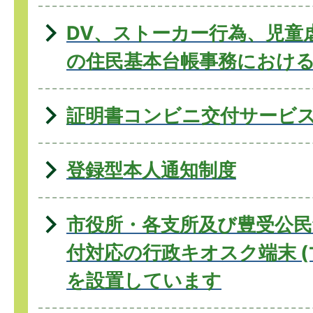
DV、ストーカー⾏為、児童
の住⺠基本台帳事務におけ
証明書コンビニ交付サービ
登録型本人通知制度
市役所・各支所及び豊受公
付対応の行政キオスク端末 (
を設置しています