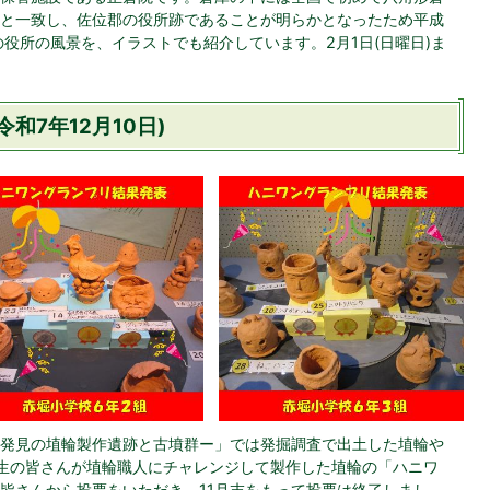
と一致し、佐位郡の役所跡であることが明らかとなったため平成
役所の風景を、イラストでも紹介しています。2月1日(日曜日)ま
和7年12月10日)
発見の埴輪製作遺跡と古墳群ー」では発掘調査で出土した埴輪や
生の皆さんが埴輪職人にチャレンジして製作した埴輪の「ハニワ
皆さんから投票をいただき、11月末をもって投票は終了しまし