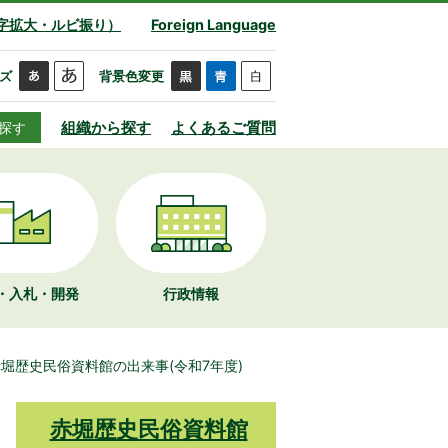
字拡大・ルビ振り）
Foreign Language
ズ
背景色変更
組織から探す
よくあるご質問
探す
・入札・開発
行政情報
堀歴史民俗資料館の出来事(令和7年度)
赤堀歴史民俗資料館