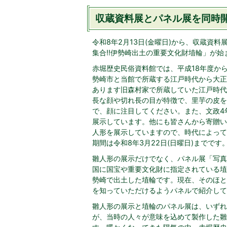
収蔵資料展とパネル展を同時開催
令和8年2月13日(金曜日)から、収蔵資
集合‼伊勢崎出土の重要文化財埴輪」が始
赤堀歴史民俗資料館では、平成18年度か
勢崎市と当館で所蔵する江戸時代から大正
あります旧森村家で所蔵していた江戸時代
長な顔や切れ長の目が特徴で、里芋の皮を
で、顔に注目してください。また、文政4年
展示しています。他にも皆さんから寄贈い
人形を展示していますので、時代によって
期間は令和8年3月22日(日曜日)までです
雛人形の展示だけでなく、パネル展「写真
国に国宝や重要文化財に指定されている埴
勢崎で出土した埴輪です。現在、そのほと
を知っていただけるようパネルで紹介してい
雛人形の展示と埴輪のパネル展は、いずれ
が、当時の人々が意味を込めて製作した雛