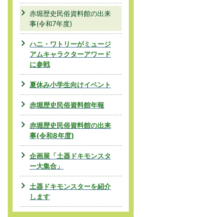
赤堀歴史民俗資料館の出来
事(令和7年度)
ハニ・ワトリーがミュージ
アムキャラクターアワード
に参戦
夏休み小学生向けイベント
赤堀歴史民俗資料館年報
赤堀歴史民俗資料館の出来
事(令和8年度)
企画展「土器ドキモンスタ
ー大集合」
土器ドキモンスターを紹介
します