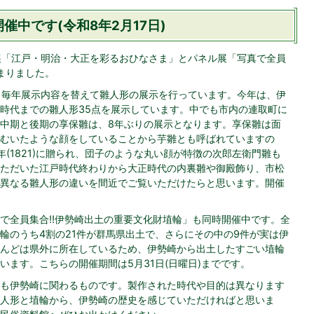
中です(令和8年2月17日)
料展「江戸・明治・大正を彩るおひなさま」とパネル展「写真で全員
まりました。
ら毎年展示内容を替えて雛人形の展示を行っています。今年は、伊
時代までの雛人形35点を展示しています。中でも市内の連取町に
中期と後期の享保雛は、8年ぶりの展示となります。享保雛は面
むいたような顔をしていることから芋雛とも呼ばれていますの
(1821)に贈られ、団子のような丸い顔が特徴の次郎左衛門雛も
ただいた江戸時代終わりから大正時代の内裏雛や御殿飾り、市松
異なる雛人形の違いを間近でご覧いただけたらと思います。開催
。
で全員集合‼伊勢崎出土の重要文化財埴輪」も同時開催中です。全
輪のうち4割の21件が群馬県出土で、さらにその中の9件が実は伊
んどは県外に所在しているため、伊勢崎から出土したすごい埴輪
ます。こちらの開催期間は5月31日(日曜日)までです。
も伊勢崎に関わるものです。製作された時代や目的は異なります
人形と埴輪から、伊勢崎の歴史を感じていただければと思いま