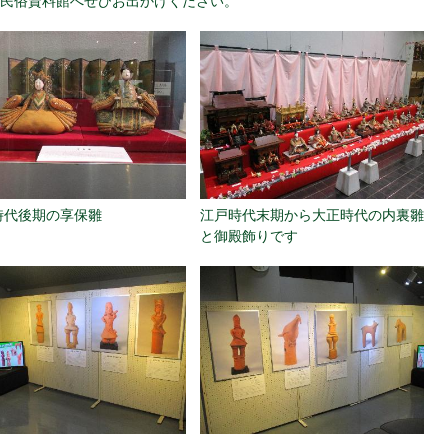
民俗資料館へぜひお出かけください。
時代後期の享保雛
江戸時代末期から大正時代の内裏雛
と御殿飾りです