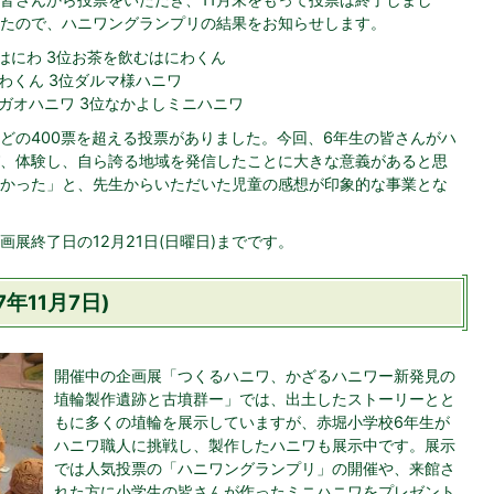
たので、ハニワングランプリの結果をお知らせします。
まはにわ 3位お茶を飲むはにわくん
にわくん 3位ダルマ様ハニワ
オガオハニワ 3位なかよしミニハニワ
どの400票を超える投票がありました。今回、6年生の皆さんがハ
、体験し、自ら誇る地域を発信したことに大きな意義があると思
かった」と、先生からいただいた児童の感想が印象的な事業とな
展終了日の12月21日(日曜日)までです。
年11月7日)
開催中の企画展「つくるハニワ、かざるハニワー新発見の
埴輪製作遺跡と古墳群ー」では、出土したストーリーとと
もに多くの埴輪を展示していますが、赤堀小学校6年生が
ハニワ職人に挑戦し、製作したハニワも展示中です。展示
では人気投票の「ハニワングランプリ」の開催や、来館さ
れた方に小学生の皆さんが作ったミニハニワをプレゼント