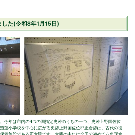
た(令和8年1月15日)
。今年は市内の4つの国指定史跡のうちの一つ、史跡上野国佐位
殖蓮小学校を中心に広がる史跡上野国佐位郡正倉跡は、古代の役
保管施設である正倉院です。倉庫の中には全国で初めて八角形倉