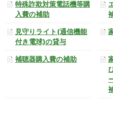
特殊詐欺対策電話機等購
入費の補助
見守りライト(通信機能
付き電球)の貸与
補聴器購入費の補助