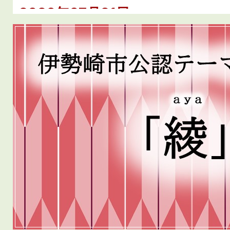
2026年07月21日
災害警戒本部の廃止について
4
枚
目
の
ス
ラ
イ
ド