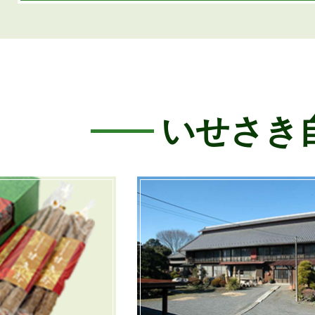
いせさき
1
枚
目
の
ス