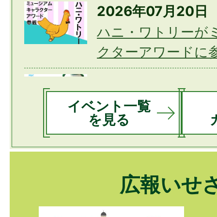
市長日記を更新しました
2026年07月20日
ハニ・ワトリーが
クターアワードに
2026年07月31日
くわまるが「ゆるバー
イベント一覧
を見る
るキャラグランプリ
2026年08月04日
小学生初心者水泳教室
広報いせ
2026年08月08日