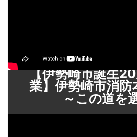
【伊勢崎市誕生2
業】伊勢崎市消防
～この道を