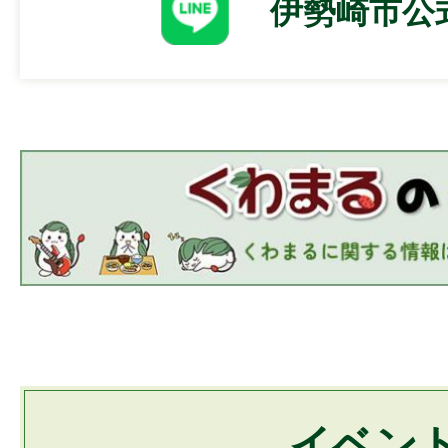
伊勢崎市公式
2026年08月02日
前橋市、桐生市、伊勢崎市、
新清掃施設の「建設公募地」
2026年08月02日
茂呂町二丁目地内市有地に係
市場調査を実施します
2026年07月31日
児童扶養手当現況届の受付を
イベン