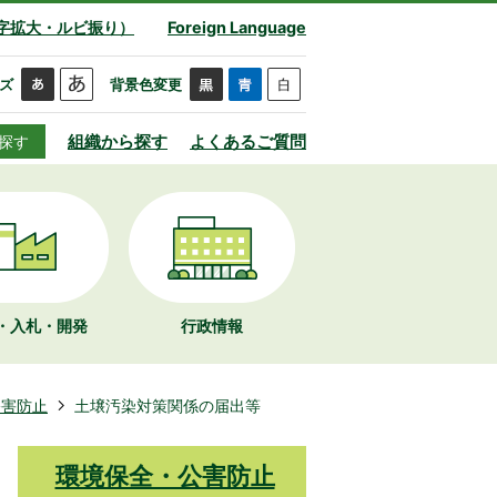
字拡大・ルビ振り）
Foreign Language
ズ
背景色変更
組織から探す
よくあるご質問
探す
・入札・開発
行政情報
公害防止
土壌汚染対策関係の届出等
環境保全・公害防止