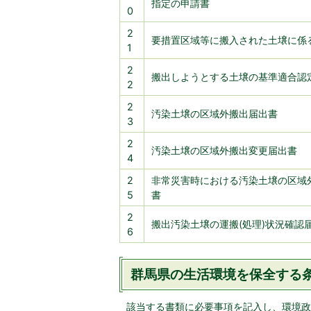
指定の申請書
0
2
要措置区域等に搬入された土壌に係
1
2
搬出しようとする土壌の基準適合認
2
2
汚染土壌の区域外搬出届出書
3
2
汚染土壌の区域外搬出変更届出書
4
2
非常災害時における汚染土壌の区域
5
書
2
搬出汚染土壌の運搬(処理)状況確認
6
群馬県の生活環境を保全する条
該当する書類に必要事項を記入し、環境政