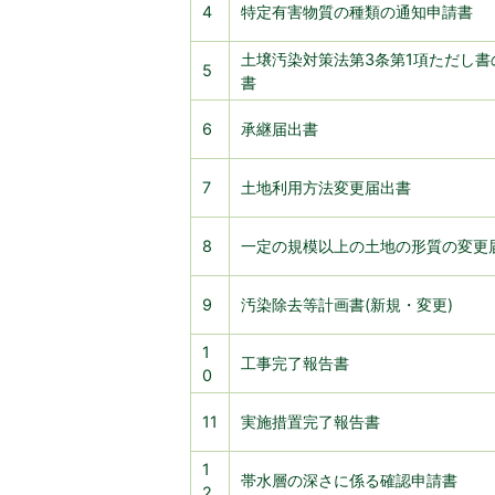
4
特定有害物質の種類の通知申請書
土壌汚染対策法第3条第1項ただし書
5
書
6
承継届出書
7
土地利用方法変更届出書
8
一定の規模以上の土地の形質の変更
9
汚染除去等計画書(新規・変更)
1
工事完了報告書
0
11
実施措置完了報告書
1
帯水層の深さに係る確認申請書
2