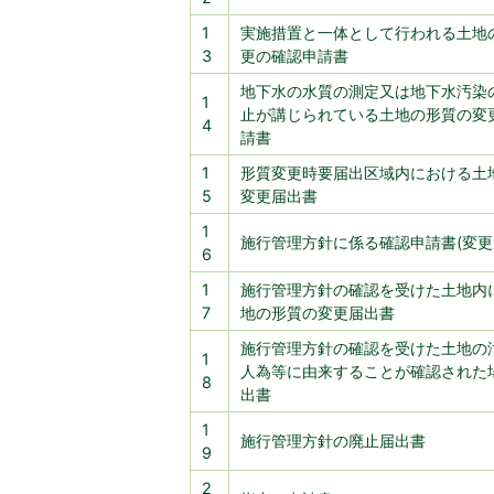
1
実施措置と一体として行われる土地
3
更の確認申請書
地下水の水質の測定又は地下水汚染
1
止が講じられている土地の形質の変
4
請書
1
形質変更時要届出区域内における土
5
変更届出書
1
施行管理方針に係る確認申請書(変更
6
1
施行管理方針の確認を受けた土地内
7
地の形質の変更届出書
施行管理方針の確認を受けた土地の
1
人為等に由来することが確認された
8
出書
1
施行管理方針の廃止届出書
9
2