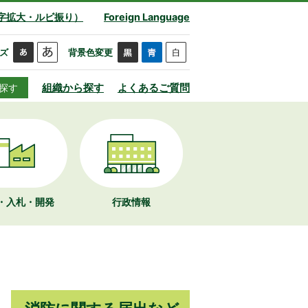
字拡大・ルビ振り）
Foreign Language
ズ
背景色変更
組織から探す
よくあるご質問
探す
・入札・開発
行政情報