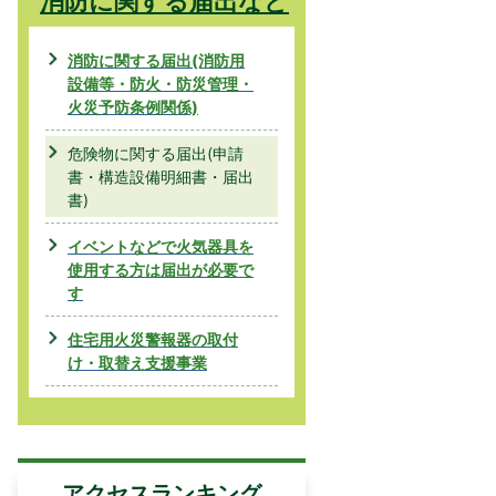
消防に関する届出など
消防に関する届出(消防用
設備等・防火・防災管理・
火災予防条例関係)
危険物に関する届出(申請
書・構造設備明細書・届出
書)
イベントなどで火気器具を
使用する方は届出が必要で
す
住宅用火災警報器の取付
け・取替え支援事業
アクセスランキング