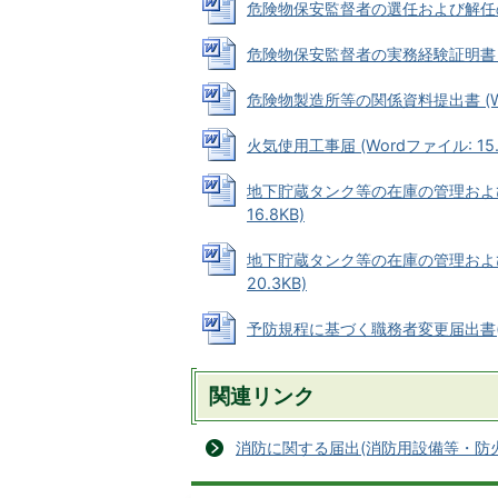
危険物保安監督者の選任および解任の届出
危険物保安監督者の実務経験証明書 (Wo
危険物製造所等の関係資料提出書 (Wor
火気使用工事届 (Wordファイル: 15.
地下貯蔵タンク等の在庫の管理および
16.8KB)
地下貯蔵タンク等の在庫の管理および
20.3KB)
予防規程に基づく職務者変更届出書(異動
関連リンク
消防に関する届出(消防用設備等・防